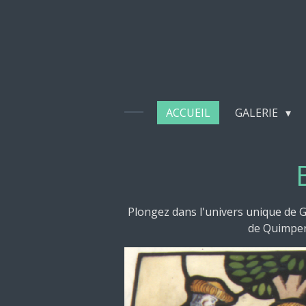
Passer
au
contenu
principal
ACCUEIL
GALERIE
Plongez dans l'univers unique de Gra
de Quimper,